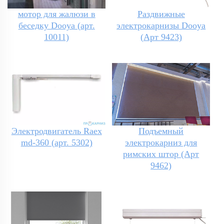
мотор для жалюзи в
Раздвижные
беседку Dooya (арт.
электрокарнизы Dooya
10011)
(Арт 9423)
Электродвигатель Raex
Подъемный
md-360 (арт. 5302)
электрокарниз для
римских штор (Арт
9462)