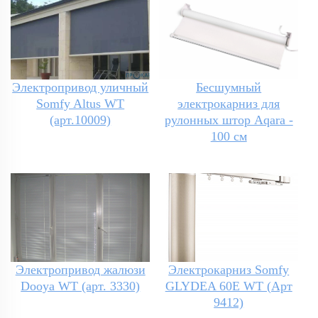
Электропривод уличный
Бесшумный
Somfy Altus WT
электрокарниз для
(арт.10009)
рулонных штор Aqara -
100 см
Электропривод жалюзи
Электрокарниз Somfy
Dooya WT (арт. 3330)
GLYDEA 60E WT (Арт
9412)