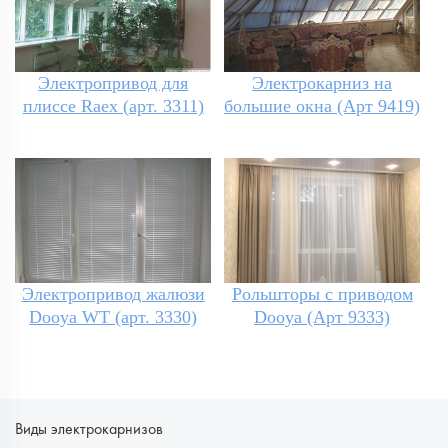
Электропривод для
Электрокарниз на
плиссе Raex (арт. 3311)
большие окна (Арт 9419)
Электропривод жалюзи
Рольшторы с приводом
Dooya WT (арт. 3330)
Dooya (Арт 9333)
Виды электрокарнизов