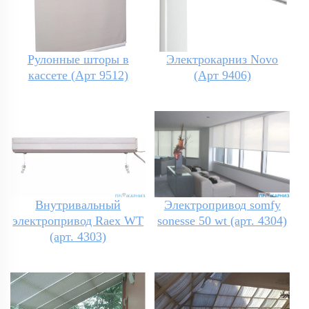
Рулонные шторы в
Электрокарниз Novo
кассете (Арт 9512)
(Арт 9406)
Внутривальный
Электропривод somfy
электропривод Raex WT
sonesse 50 wt (арт. 4304)
(арт. 4303)