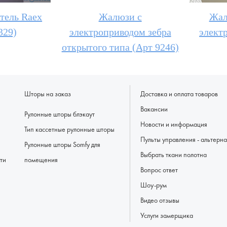
тель Raex
Жалюзи с
Жал
329)
электроприводом зебра
элект
открытого типа (Арт 9246)
Шторы на заказ
Доставка и оплата товаров
Вакансии
Рулонные шторы блэкаут
Новости и информация
Тип кассетные рулонные шторы
Пульты управлени
Рулонные шторы Somfy для
Выбрать ткани полотна
ти
помещения
Вопрос ответ
Шоу-рум
Видео отзывы
Услуги замерщика