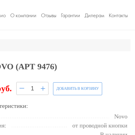
лио
О компании
Отзывы
Гарантии
Дилерам
Контакты
 (АРТ 9476)
–
+
руб.
ДОБАВИТЬ В КОРЗИНУ
теристики:
Novo
ия:
от проводной кнопки
В наличии