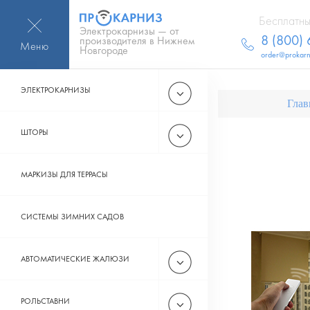
Бесплатны
Электрокарнизы — от
8 (800)
производителя в Нижнем
Меню
Новгороде
order@prokarn
ЭЛЕКТРОКАРНИЗЫ
Глав
ШТОРЫ
МАРКИЗЫ ДЛЯ ТЕРРАСЫ
СИСТЕМЫ ЗИМНИХ САДОВ
АВТОМАТИЧЕСКИЕ ЖАЛЮЗИ
РОЛЬСТАВНИ