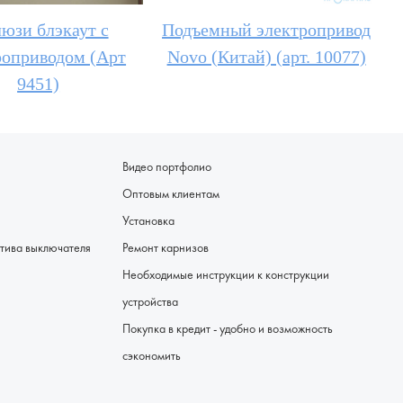
юзи блэкаут с
Подъемный электропривод
роприводом (Арт
Novo (Китай) (арт. 10077)
9451)
Видео портфолио
Оптовым клиентам
Установка
я - альтернатива выключателя
Ремонт карнизов
Необходимые инструкции к конструкции
устройства
Покупка в кредит - удобно и возможность
сэкономить