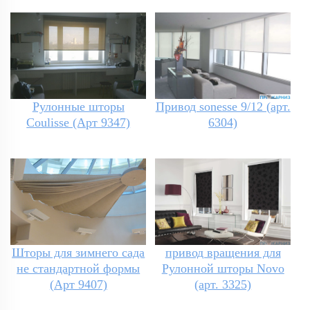
Рулонные шторы
Привод sonesse 9/12 (арт.
Coulisse (Арт 9347)
6304)
Шторы для зимнего сада
привод вращения для
не стандартной формы
Рулонной шторы Novo
(Арт 9407)
(арт. 3325)