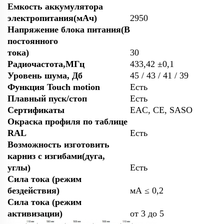
Емкость аккумулятора
электропитания(мАч)
2950
Напряжение блока питания(В
постоянного
тока)
30
Радиочастота,МГц
433,42 ±0,1
Уровень шума, Дб
45 / 43 / 41 / 39
Функция Touch motion
Есть
Плавный пуск/стоп
Есть
Сертификаты
EAC, CE, SASO
Окраска профиля по таблице
RAL
Есть
Возможность изготовить
карниз с изгибами(дуга,
углы)
Есть
Сила тока (режим
бездействия)
мА ≤ 0,2
Сила тока (режим
активизации)
от 3 до 5