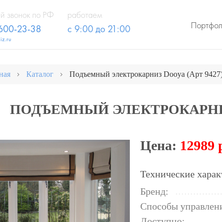
й звонок по РФ
работаем
Портфо
 600-23-38
с 9:00 до 21:00
iz.ru
ная
Каталог
Подъемный электрокарниз Dooya (Арт 9427
ПОДЪЕМНЫЙ ЭЛЕКТРОКАРНИЗ 
Цена:
12989 
Технические харак
Бренд:
Способы управлен
Доступно: