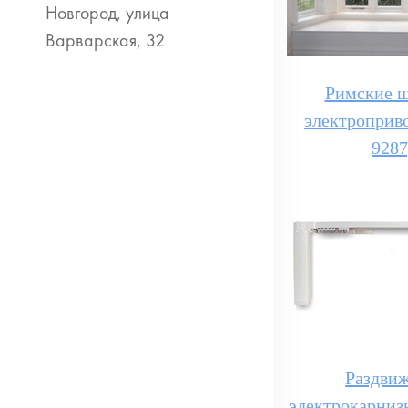
Римские ш
электроприв
9287
Раздви
электрокарниз