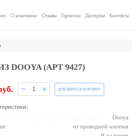
лио
О компании
Отзывы
Гарантии
Дилерам
Контакты
)
DOOYA (АРТ 9427)
–
+
руб.
ДОБАВИТЬ В КОРЗИНУ
теристики:
Dooya
ия:
от проводной кнопки
В наличии