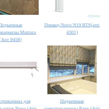
Подъемные
Привод Novo N19 RTS(арт.
окарнизы Mottura
4301)
(Арт 9458)
трокарниз для
Подъемные
х штор Novo (Арт
электрокарнизы Raex (Арт