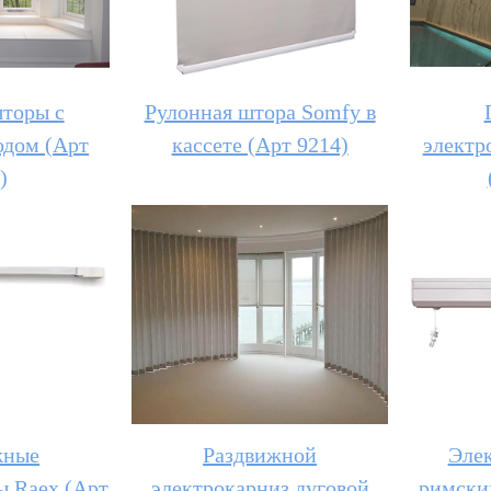
торы с
Рулонная штора Somfy в
одом (Арт
кассете (Арт 9214)
электр
)
жные
Раздвижной
Элек
ы Raex (Арт
электрокарниз дуговой
римски