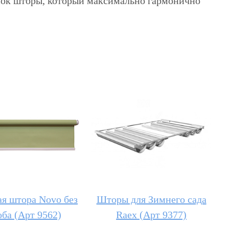
енок шторы, который максимально гармонично
я штора Novo без
Шторы для Зимнего сада
оба (Арт 9562)
Raex (Арт 9377)