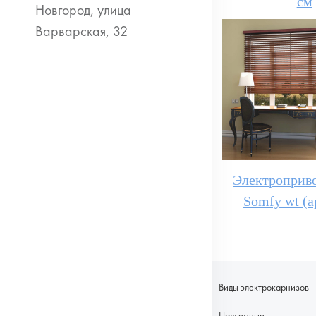
см
Электроприв
Somfy wt (а
Виды электрокарнизов
Подъемные