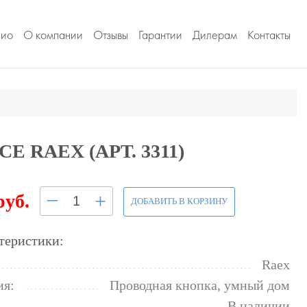
лио
О компании
Отзывы
Гарантии
Дилерам
Контакты
 RAEX (АРТ. 3311)
–
+
руб.
ДОБАВИТЬ В КОРЗИНУ
теристики:
Raex
ия:
Проводная кнопка, умный дом
В наличии