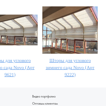
ы для углового
Шторы для углового
о сада Novo (Арт
зимнего сада Novo (Арт
9621)
9222)
Видео портфолио
Оптовым клиентам