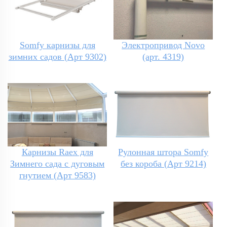
Somfy карнизы для
Электропривод Novo
зимних садов (Арт 9302)
(арт. 4319)
Карнизы Raex для
Рулонная штора Somfy
Зимнего сада с дуговым
без короба (Арт 9214)
гнутием (Арт 9583)