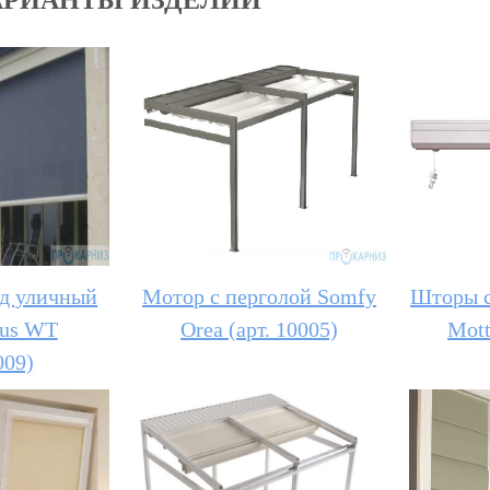
д уличный
Мотор с перголой Somfy
Шторы с
tus WT
Orea (арт. 10005)
Mott
009)