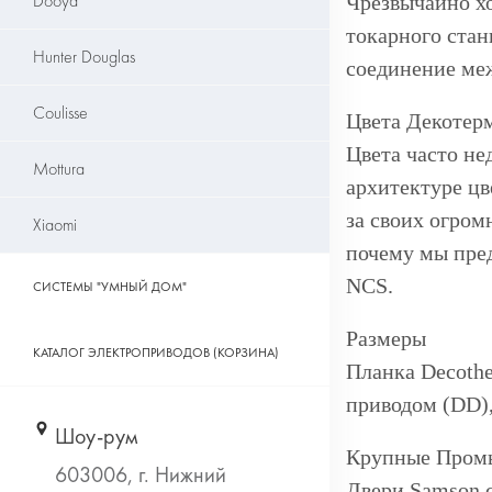
Dooya
Чрезвычайно х
токарного стан
Hunter Douglas
соединение меж
Coulisse
Цвета Декотер
Цвета часто н
Mottura
архитектуре цв
за своих огром
Xiaomi
почему мы пред
NCS.
СИСТЕМЫ "УМНЫЙ ДОМ"
Размеры
КАТАЛОГ ЭЛЕКТРОПРИВОДОВ (КОРЗИНА)
Планка Decothe
приводом (DD)
Крупные Промы
Двери Samson с