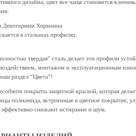
тивного дизайна; цвет все чаще становится ключе
ии.
и Декотермии Хорманна
кается в стальных профилях.
полностью твердая” сталь делает эти профили уст
воздействием, монтажом и эксплуатационным износ
наш раздел “Цвета”!
ecotherm покрыты защитной краской, которая дела
ицы полиамида, встроенные в цветное покрытие, у
, эффективно снижают истирание и шум.
АРИАНТЫ ИЗДЕЛИЙ