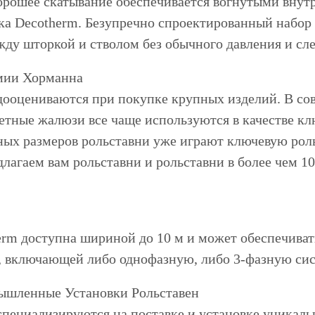
орошее скатывание обеспечивается вогнутыми вну
ка Decotherm. Безупречно спроектированный набор 
ду шторкой и стволом без обычного давления и сле
мии Хорманна
едооцениваются при покупке крупных изделий. В 
етные жалюзи все чаще используются в качестве кл
ных размеров рольставни уже играют ключевую роль
лагаем вам рольставни и рольставни в более чем 1
rm доступна шириной до 10 м и может обеспечивать
, включающей либо однофазную, либо 3-фазную сис
шленные Установки Рольставен
пециализируются на поставке и установке уникаль