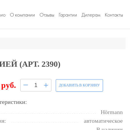
лио
О компании
Отзывы
Гарантии
Дилерам
Контакты
Й (АРТ. 2390)
–
+
 руб.
ДОБАВИТЬ В КОРЗИНУ
теристики:
Hörmann
ия:
автоматическое
В наличии