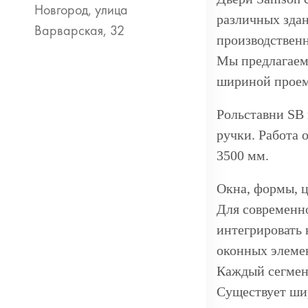
различных здан
производственн
Мы предлагаем 
шириной проем
Рольставни SB 
ручки. Работа 
3500 мм.
Окна, формы, ц
Для современн
интегрировать 
оконных элемен
Каждый сегмен
Существует шир