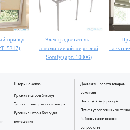
ый привод
Электродвигатель с
При
Т. 5317)
алюминиевой перголой
электри
Somfy (арт. 10006)
Шторы на заказ
Доставка и оплата товаров
Вакансии
Рулонные шторы блэкаут
Новости и информация
Тип кассетные рулонные шторы
Пульты управлени
Рулонные шторы Somfy для
Выбрать ткани полотна
ти
помещения
Вопрос ответ