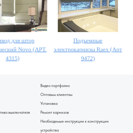
вод для штор
Подъемные
ческий Novo (АРТ.
электрокарнизы Raex (Арт
4315)
9472)
Видео портфолио
Оптовым клиентам
Установка
я - альтернатива выключателя
Ремонт карнизов
Необходимые инструкции к конструкции
устройства