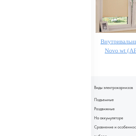
Внутривальн
Novo wt (АР
Виды электрокарнизов
Подъемные
Раздвижные
На аккумуляторе
Сравнение и особеннос