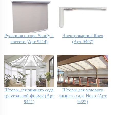
Рулонная штора Somfy в
Электрокарниз Raex
кассете (Арт 9214)
(Арт 9407)
Шторы для зимнего сада
Шторы для углового
треугольной формы (Арт
зимнего сада Novo (Арт
9411)
9222)