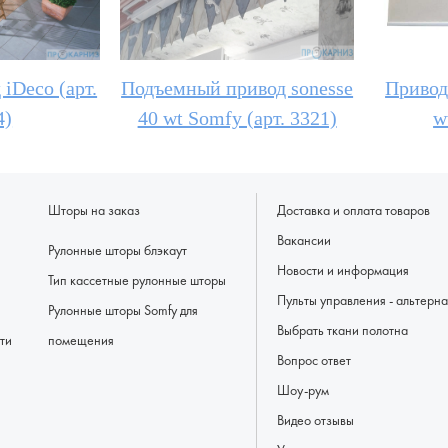
iDeco (арт.
Подъемный привод sonesse
Привод
4)
40 wt Somfy (арт. 3321)
w
Шторы на заказ
Доставка и оплата товаров
Вакансии
Рулонные шторы блэкаут
Новости и информация
Тип кассетные рулонные шторы
Пульты управлени
Рулонные шторы Somfy для
Выбрать ткани полотна
ти
помещения
Вопрос ответ
Шоу-рум
Видео отзывы