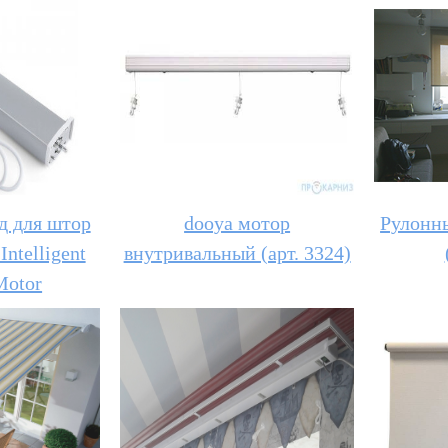
д для штор
dooya мотор
Рулонны
Intelligent
внутривальный (арт. 3324)
Motor