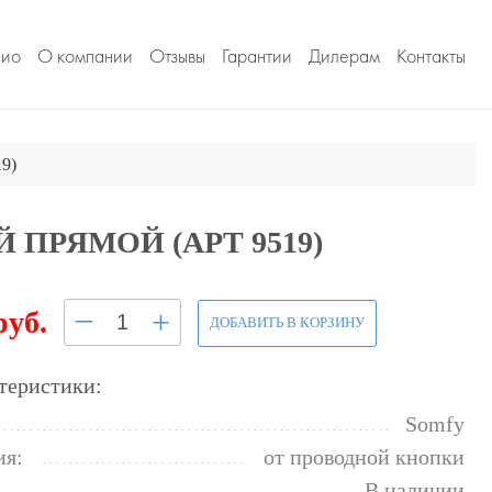
лио
О компании
Отзывы
Гарантии
Дилерам
Контакты
9)
ПРЯМОЙ (АРТ 9519)
–
+
руб.
ДОБАВИТЬ В КОРЗИНУ
теристики:
Somfy
ия:
от проводной кнопки
В наличии