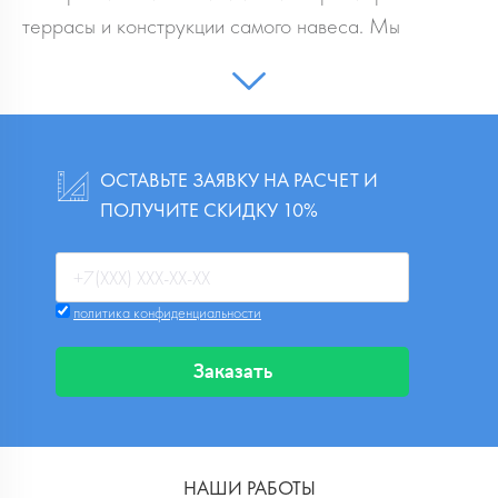
террасы и конструкции самого навеса. Мы
предлагаем широкий ассортимент локтевых
маркизов различных моделей, в т.ч вертикальных и
изготовление любых конфигураций по лучшим
ценам. В зависимости от условий установки и
ОСТАВЬТЕ ЗАЯВКУ НА РАСЧЕТ И
дополнительных опций, можно подобрать и купить
ПОЛУЧИТЕ СКИДКУ 10%
нужную расцветку и
тип ткани для маркизы
.
Установка и сбор конструкции может
осуществляться как вручную, так и при помощи
политика конфиденциальности
автоматического управления бесшумного
электрического привода. Дополнительно могут
Заказать
быть установлены датчики освещённости и ветра.
Они сделают эксплуатацию простой и безопасной.
Оставьте заявку на сайте или позвонив по
НАШИ РАБОТЫ
телефону и получите бесплатную консультацию и